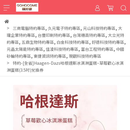
,
,
,
三商電腦特約專區
久元電子特約專區
元山科技特約專區
大
,
,
,
瓏企業特約專區
台豐印刷特約專區
台灣穗高特約專區
大立光特
,
,
,
,
約專區
五鼎生物特約專區
白金科技特約專區
好德科技特約專區
,
,
,
元晶太陽能特約專區
佳凌科技特約專區
富台工程特約專區
中國
,
,
砂輪特約專區
東捷資訊特約專區
現觀科技特約專區
特約-[全省]Haagen-Dazs哈根達斯冰淇淋蛋糕~草莓歡心冰淇
淋蛋糕(3.5吋)兌換券