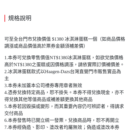
規格說明
可至全台門市兌換價值 $1380 冰淇淋蛋糕一個（如商品價格
調漲或商品價值高於票券金額須補差價）
1.本券可兌換零售價值NT$1380冰淇淋蛋糕，如欲兌換價格
高於NT$1380之蛋糕或因價格調漲，請依實際訂價補價差。
2.冰淇淋蛋糕款式以Haagen-Dazs台灣直營門市販售實品為
主
3.本券未加蓋本公司禮券專用章者無效
4.憑券兌換特定商品，恕不掛失。本券不得兌換現金，亦不
得兌換其他等值商品或補差額更換其他商品
5.本券若因毀損或變形，而其重要內容仍可辨認者，得請求
交付商品
6.本券發售時已開立統一發票，兌換商品時，恕不再開立
7.本券經偽造、影印、塗改者均屬無效；偽造或塗改本券