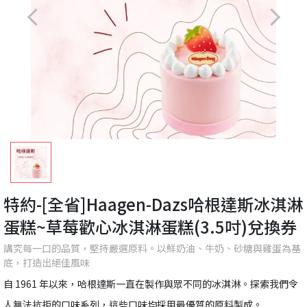
特約-[全省]Haagen-Dazs哈根達斯冰淇淋
蛋糕~草莓歡心冰淇淋蛋糕(3.5吋)兌換券
講究每一口的品質，堅持嚴選原料。以鮮奶油、牛奶、砂糖與雞蛋為基
底，打造出絕佳風味
自 1961 年以來，哈根達斯一直在製作與眾不同的冰淇淋。探索我們令
人無法抗拒的口味系列，這些口味均採用最優質的原料製成。