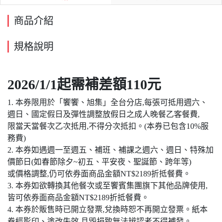
商品介紹
規格說明
2026/1/1起需補差額110元
1. 本券限用於「饗饗、旭集」全台分店,每張可抵用週六、
週日、國定假日及彈性調整放假日之成人晚餐乙客餐費,
限當天當餐次乙次抵用,不得分次抵扣。(本券已包含10%服
務費)
2. 本券如遇週一至週五、補班、補課之週六、週日、特殊加
價節日(如春節除夕~初五、平安夜、聖誕節、跨年等)
或價格調整,仍可依券面商品金額NT$2189折抵餐費。
3. 本券如欲轉換其他餐次或至饗賓集團旗下其他品牌使用,
皆可依券面商品金額NT$2189折抵餐費。
4. 本券於販售時已開立發票,兌換時恕不再開立發票。紙本
券經影印、塗改失效,且毀損致無法辨認者不得補發。