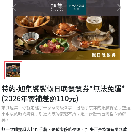
特約-旭集饗饗假日晚餐餐券*無法免運*
(2026年需補差額110元)
來到旭集，你就走進了一家家高級料亭。邀請了京都的細膩禪意；空運
來東京的時尚講究；引進大阪的豪邁不拘；進一步融合台灣當令的鮮
美。
想一次嚐盡職人料理手藝，是種奢侈的夢想。 旭集正是為讓這夢想成