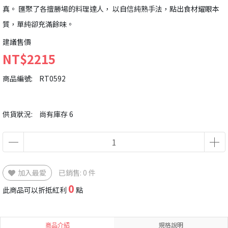
真。 匯聚了各擅勝場的料理達人， 以自信純熟手法，點出食材耀眼本
質，單純卻充滿餘味。
建議售價
NT$2215
商品編號:
RT0592
供貨狀況:
尚有庫存 6
加入最愛
已銷售: 0 件
0
此商品可以折抵紅利
點
商品介紹
規格說明