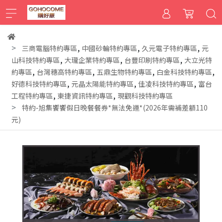
,
,
,
三商電腦特約專區
中國砂輪特約專區
久元電子特約專區
元
,
,
,
山科技特約專區
大瓏企業特約專區
台豐印刷特約專區
大立光特
,
,
,
,
約專區
台灣穗高特約專區
五鼎生物特約專區
白金科技特約專區
,
,
,
好德科技特約專區
元晶太陽能特約專區
佳凌科技特約專區
富台
,
,
工程特約專區
東捷資訊特約專區
現觀科技特約專區
特約-旭集饗饗假日晚餐餐券*無法免運*(2026年需補差額110
元)