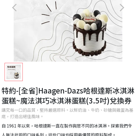
特約-[全省]Haagen-Dazs哈根達斯冰淇淋
蛋糕~魔法淇巧冰淇淋蛋糕(3.5吋)兌換券
講究每一口的品質，堅持嚴選原料。以鮮奶油、牛奶、砂糖與雞蛋為基
底，打造出絕佳風味。
自 1961 年以來，哈根達斯一直在製作與眾不同的冰淇淋。探索我們令
人無法抗拒的口味系列，這些口味均採用最優質的原料製成。