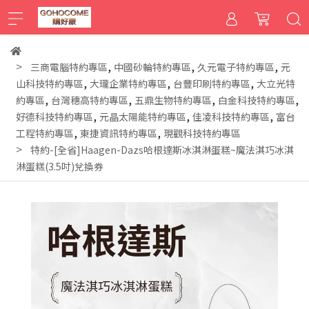
,
,
,
三商電腦特約專區
中國砂輪特約專區
久元電子特約專區
元
,
,
,
山科技特約專區
大瓏企業特約專區
台豐印刷特約專區
大立光特
,
,
,
,
約專區
台灣穗高特約專區
五鼎生物特約專區
白金科技特約專區
,
,
,
好德科技特約專區
元晶太陽能特約專區
佳凌科技特約專區
富台
,
,
工程特約專區
東捷資訊特約專區
現觀科技特約專區
特約-[全省]Haagen-Dazs哈根達斯冰淇淋蛋糕~魔法淇巧冰淇
淋蛋糕(3.5吋)兌換券