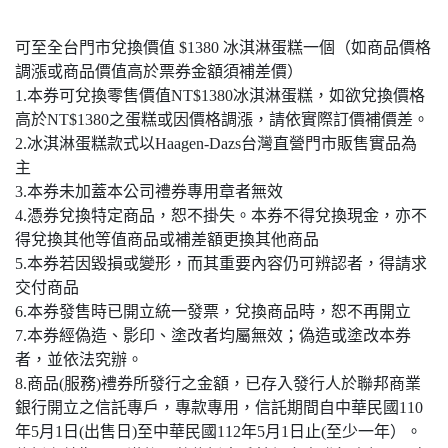
可至全台門市兌換價值 $1380 冰淇淋蛋糕一個（如商品價格
調漲或商品價值高於票券金額須補差價）
1.本券可兌換零售價值NT$1380冰淇淋蛋糕，如欲兌換價格
高於NT$1380之蛋糕或因價格調漲，請依實際訂價補價差。
2.冰淇淋蛋糕款式以Haagen-Dazs台灣直營門市販售實品為
主
3.本券未加蓋本公司禮券專用章者無效
4.憑券兌換特定商品，恕不掛失。本券不得兌換現金，亦不
得兌換其他等值商品或補差額更換其他商品
5.本券若因毀損或變形，而其重要內容仍可辨認者，得請求
交付商品
6.本券發售時已開立統一發票，兌換商品時，恕不再開立
7.本券經偽造、影印、塗改者均屬無效；偽造或塗改本券
者，並依法究辦。
8.商品(服務)禮券所發行之金額，已存入發行人於聯邦商業
銀行開立之信託專戶，專款專用，信託期間自中華民國110
年5月1日(出售日)至中華民國112年5月1日止(至少一年）。