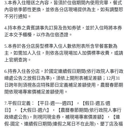
3.本券入住贈送之內容，皆須於住宿期間內使用完畢，餐式
內容依季節性更換，並依各分店現場提供為主，如有調整恕
不另行通知。
4.持本券之貴賓請事先訂房及告知券號，並於入住時將本券
正本交予櫃檯，以作為住宿憑證。
5.本券於各分店房型標準入住人數依附表所含早餐客數為
主，如需加人入住，則依各店現場加人加價標準收費，或請
上官網查詢。
6.持券入住各分店，於國定連續假日期間(依行政院人事行政
總處公告之放假日為準)，須依上開附表補足差額；12月31
日跨年則須視各店特殊節日定義補足差額使用，農曆春節期
間依現場專案價補足差額使用。
7.平假日定義：【平日-週一~週四】，【假日-週五/週
日】，【大假日-週六】，【農曆春節期間(依行政院人事行
政總處公告)，則視同現金券，補現場專案價差額】，【連
假-國定、連續假日期間(連假之尾日不在此限)、墾丁店及福