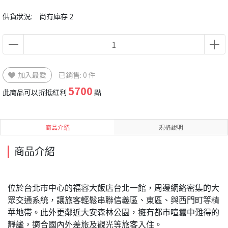
供貨狀況:
尚有庫存 2
加入最愛
已銷售: 0 件
5700
此商品可以折抵紅利
點
商品介紹
規格說明
商品介紹
位於台北市中心的福容大飯店台北一館，周邊網絡密集的大
眾交通系統，讓旅客輕鬆串聯信義區、東區、與西門町等精
華地帶。此外更鄰近大安森林公園，擁有都市喧囂中難得的
靜謐，適合國內外差旅及觀光等旅客入住。