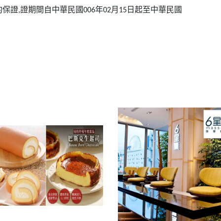
約保證
證期間自中華民國
年
月
日起至中華民國
,
006
02
15