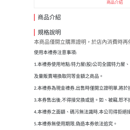
商品介紹
商品介紹
規格說明
本商品僅開立購票證明，於店內消費時再
使用本禮券注意事項
:
本禮券使用地點
特力屋
股
公司全國特力屋、
1.
:
(
)
及量販賣場換取同等金額之商品。
本禮券為現金禮券
出售時僅開立證明單
將於
2.
,
,
本券售出後
不得接兌換或退。如、被竊
恕不
3.
,
,
本禮券之面額、碼污無法識時
本公司得拒絕
4.
,
本禮券無使用期限
偽造本券依法追究。
5.
,