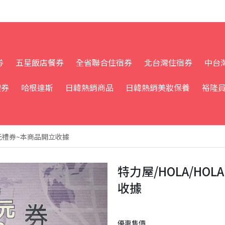
劵
五星飯店餐券
全省聯合住宿券
北台灣住宿券
中台
禮券
哈根達斯
日韓熱銷商品
日韓熱銷美妝保養
裕隆
500元禮券~本商品開立收據
特力屋/HOLA/HOL
收據
優惠售價