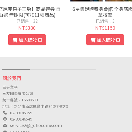
亞尼克果子工房】商品禮券 自
6星集足體養身會館 全身筋
由選 無期限(可換11種商品)
拿按摩
已銷售：32
已銷售：3
NT$380
NT$1150
加入購物車
加入購物車
關於我們
票券業務
三友國際有限公司
統一編號：16608523
地址：新北市新店區寶中路94號7樓之3
02-89145259
02-89146549
service2@gohocome.com