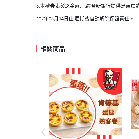
本禮券表彰之金額
已經台新銀行提供足額履
6.
,
年
月
日止
屆期後自動解除保證責任。
107
08
14
,
相關商品