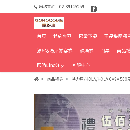
聯絡電話：02-89145259
首頁
特約專區
限量下殺
王品集團餐
湯屋&湯屋饗宴券
泡湯券
門票
商品
限時Line好友
客服中心
商品禮券
特力屋/HOLA/HOLA CASA 