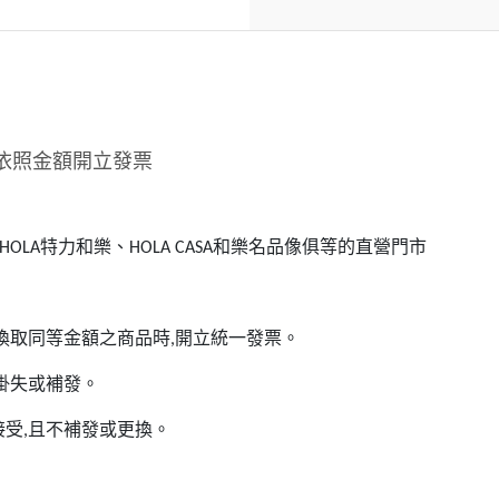
依照金額開立發票
特力和樂、
和樂名品像俱等的直營門市
HOLA
HOLA CASA
換取同等金額之商品時
開立統一發票。
,
掛失或補發。
接受
且不補發或更換。
,