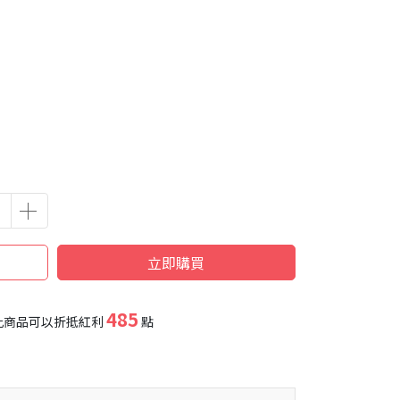
立即購買
485
此商品可以折抵紅利
點