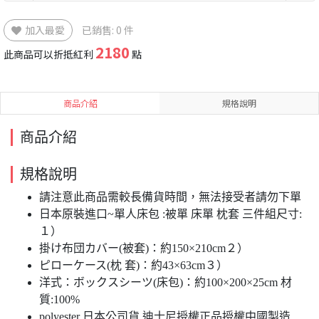
加入最愛
已銷售: 0 件
2180
此商品可以折抵紅利
點
商品介紹
規格說明
商品介紹
規格說明
請注意此商品需較長備貨時間，無法接受者請勿下單
日本原裝進口~單人床包 :被單 床單 枕套 三件組尺寸:
１）
掛け布団カバー(被套)：約150×210cm２）
ピローケース(枕 套)：約43×63cm３）
洋式：ボックスシーツ(床包)：約100×200×25cm 材
質:100%
polyester 日本公司貨 迪士尼授權正品授權中國製造