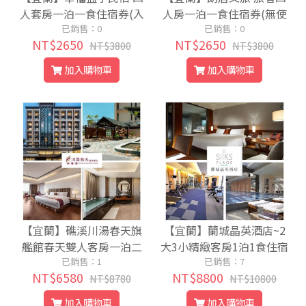
人套房一泊一食住宿券(入
人房一泊一食住宿券(無使
住加贈伴手禮)
已銷售：0
已銷售：0
用期限)
NT$2650
NT$2650
NT$3800
NT$3800
加入購物車
加入購物車
【宜蘭】礁溪川湯春天旗
【宜蘭】蘭城晶英酒店~2
艦館春天雙人客房一泊二
大3小精緻客房1泊1食住宿
食(平日可升等風呂客房)
已銷售：1
券(12歲以下免費提供3客
已銷售：7
NT$6580
NT$8800
NT$8780
早餐)
NT$10800
加入購物車
加入購物車